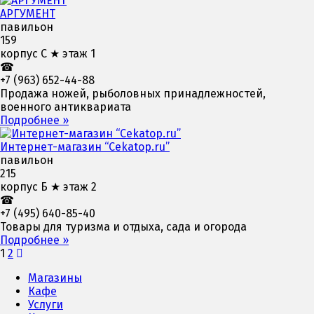
АРГУМЕНТ
павильон
159
корпус С ★ этаж 1
☎
+7 (963) 652-44-88
Продажа ножей, рыболовных принадлежностей,
военного антиквариата
Подробнее »
Интернет-магазин “Cekatop.ru”
павильон
215
корпус Б ★ этаж 2
☎
+7 (495) 640-85-40
Товары для туризма и отдыха, сада и огорода
Подробнее »
Навигация
1
2
по
Магазины
Кафе
записям
Услуги