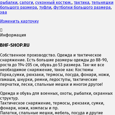
рыбалки
,
сапоги
,
суконный костюм.
,
тактика
,
тельняшки
большого размера
,
туфли
,
футболки большого размера
,
эва
Изменить карточку
Информация
BHF-SHOP.RU
Собственное производство. Одежда и тактическое
снаряжение. Есть большие размеры одежды до 88-90,
роста до 194-205 см, обувь до 53 размера. Так-же все
необходимое снаряжение, такое как: Костюмы
Горка,сумки, рюкзаки, термосы, посуда, фонари, ножи,
гамаши, шнурки, ремни, ледоступы, тактические
перчатки, лески, спальные мешки и многое другое!
Одежда и обувь для военных, охоты, рыбалки, охранных
структур.
Тактическое снаряжение, термосы, рюкзаки, сумки,
фонари, ножи, компасы и пр.
Палатки, спальные мешки, мебель, посуда и другие