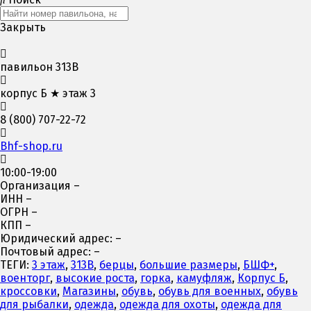
Закрыть
павильон 313В
корпус Б ★ этаж 3
8 (800) 707-22-72
Bhf-shop.ru
10:00-19:00
Организация –
ИНН –
ОГРН –
КПП –
Юридический адрес: –
Почтовый адрес: –
ТЕГИ:
3 этаж
,
313В
,
берцы
,
большие размеры
,
БШФ+
,
военторг
,
высокие роста
,
горка
,
камуфляж
,
Корпус Б
,
кроссовки
,
Магазины
,
обувь
,
обувь для военных
,
обувь
для рыбалки
,
одежда
,
одежда для охоты
,
одежда для