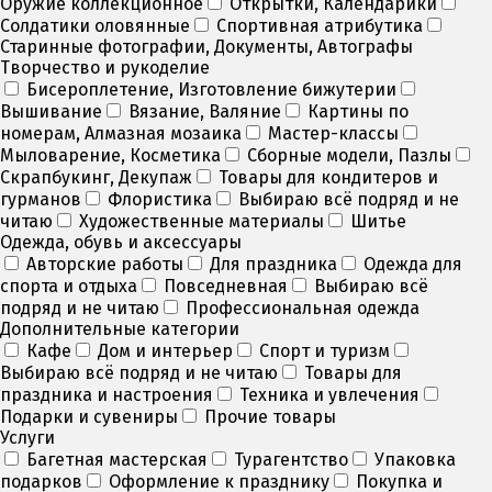
Оружие коллекционное
Открытки, Календарики
Солдатики оловянные
Спортивная атрибутика
Старинные фотографии, Документы, Автографы
Творчество и рукоделие
Бисероплетение, Изготовление бижутерии
Вышивание
Вязание, Валяние
Картины по
номерам, Алмазная мозаика
Мастер-классы
Мыловарение, Косметика
Сборные модели, Пазлы
Скрапбукинг, Декупаж
Товары для кондитеров и
гурманов
Флористика
Выбираю всё подряд и не
читаю
Художественные материалы
Шитье
Одежда, обувь и аксессуары
Авторские работы
Для праздника
Одежда для
спорта и отдыха
Повседневная
Выбираю всё
подряд и не читаю
Профессиональная одежда
Дополнительные категории
Кафе
Дом и интерьер
Спорт и туризм
Выбираю всё подряд и не читаю
Товары для
праздника и настроения
Техника и увлечения
Подарки и сувениры
Прочие товары
Услуги
Багетная мастерская
Турагентство
Упаковка
подарков
Оформление к празднику
Покупка и