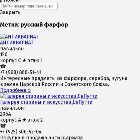
Закрыть
Метка: русский фарфор
АНТИКВАРИАТ
павильон
150
корпус С ★ этаж 1
☎
+7 (968) 866-51-41
Интересные предметы из фарфора, серебра, чугуна
времен Царской России и Советского Союза.
Подробнее »
Галерея старины и искусства ДеПутти
павильон
206А
корпус А ★ этаж 2
☎
+7 (925) 506-52-04
Покупка и продажа антиквариата